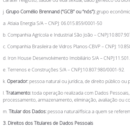
caráter religioso, saúde ou vida sexual, dado genético ou bio
j.
Grupo Cornélio Brennand (“GCB” ou “nós”):
grupo econômico
a. Atiaia Energia S/A – CNPJ: 06.015.859/0001-50
b. Companhia Agrícola e Industrial São João – CNPJ:10.807.9
c. Companhia Brasileira de Vidros Planos-CBVP – CNPJ: 10.8
d. Iron House Desenvolvimento Imobiliário S/A – CNPJ:11.50
e. Terrenos e Construções S/A – CNPJ:10.807.980/0001-92.
k.
Operador:
pessoa natural ou jurídica, de direito público 
l.
Tratamento:
toda operação realizada com Dados Pessoais, co
processamento, armazenamento, eliminação, avaliação ou con
m.
Titular dos Dados:
pessoa natural/física a quem se refer
3. Direitos dos Titulares de Dados Pessoais