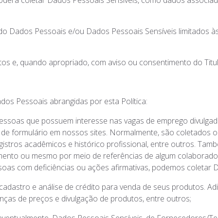
oderá coletar Dados Pessoais Sensíveis, como dados associados
do Dados Pessoais e/ou Dados Pessoais Sensíveis limitados às
stos e, quando apropriado, com aviso ou consentimento do Titu
ados Pessoais abrangidas por esta Política:
essoas que possuem interesse nas vagas de emprego divulgad
to de formulário em nossos sites. Normalmente, são coletados 
egistros acadêmicos e histórico profissional, entre outros. T
utamento ou mesmo por meio de referências de algum colaborad
soas com deficiências ou ações afirmativas, podemos coletar 
cadastro e análise de crédito para venda de seus produtos. A
ças de preços e divulgação de produtos, entre outros;