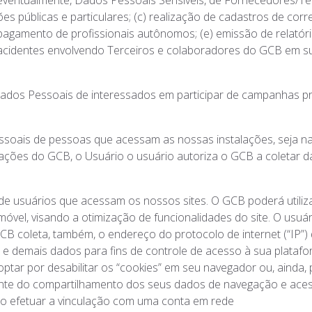
eventualmente, Dados Pessoais Sensíveis, de Fornecedores/Te
s públicas e particulares; (c) realização de cadastros de corr
pagamento de profissionais autônomos; (e) emissão de relatóri
 acidentes envolvendo Terceiros e colaboradores do GCB em sua
ados Pessoais de interessados em participar de campanhas p
soais de pessoas que acessam as nossas instalações, seja n
talações do GCB, o Usuário o usuário autoriza o GCB a coletar 
e usuários que acessam os nossos sites. O GCB poderá utiliza
vel, visando a otimização de funcionalidades do site. O usuári
GCB coleta, também, o endereço do protocolo de internet (“IP”
 e demais dados para fins de controle de acesso à sua platafor
tar por desabilitar os “cookies” em seu navegador ou, ainda,
ente do compartilhamento dos seus dados de navegação e acess
 Ao efetuar a vinculação com uma conta em rede