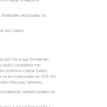
 à saúde, à filiação a
 finalidades destacadas na
lar dos Dados.
as por nós e que formalizam
os dados constantes nos
ambém podemos coletar Dados
or ou ex-colaborador do GCB. Em
Dados Pessoais Sensíveis.
dicionalmente, também podem ser