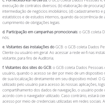
c. Fornecedores/Terceiros:
o GCB coleta Dados Pessoais e, 
execução de contratos diversos; (b) elaboração de procuraçõe
intermediação de negócios imobiliários; (d) cadastramento e 
estatísticos e de estudos internos, quando da ocorrência de
cumprimento de obrigações legais.
d. Participação em campanhas promocionais:
o GCB coleta D
nós;
e. Visitantes das instalações do
GCB: o GCB coleta Dados Pes
Cliente ou usuário em geral. Ao acessar a rede wi-fi nas ins
visitante, para fins de Auditoria;
f. Visitantes dos sites do GCB:
o GCB coleta Dados Pessoais d
usuário, quando o acesso se der por meio de um dispositivo mó
de sua localização diretamente em seu dispositivo móvel. O 
utilizado pelo usuário para acesso às nossas aplicações, logs
compartilhamento dos dados de navegação, o usuário pode op
acordo com o navegador utilizado. Caso contrário, estará ci
acesso por meio de credenciais utilizadas em redes sociais.