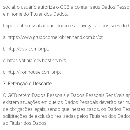
social, o usuário autoriza o GCB a coletar seus Dados Pesso
em nome do Titular dos Dados.
Importante ressaltar que, durante a navegação nos sites do
a. https://www.grupocorneliobrennand.com.br/pt;
b. http://vivix.com.br/pt;
c. https://atiaia-dev.host.srv.br/;
d. http://ironhouse.com.br/pt
7. Retenção e Descarte
O GCB retém Dados Pessoais e Dados Pessoais Sensíveis apen
existem situações em que os Dados Pessoais deverão ser ma
de obrigações legais, sendo que, nestes casos, os Dados P
solicitações de exclusão realizadas pelos Titulares dos Da
ao Titular dos Dados.