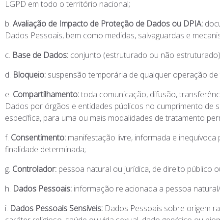
LGPD em todo o território nacional;
b.
Avaliação de Impacto de Proteção de Dados ou DPIA:
doc
Dados Pessoais, bem como medidas, salvaguardas e mecanism
c.
Base de Dados:
conjunto (estruturado ou não estruturado)
d.
Bloqueio:
suspensão temporária de qualquer operação de 
e.
Compartilhamento:
toda comunicação, difusão, transferên
Dados por órgãos e entidades públicos no cumprimento de su
específica, para uma ou mais modalidades de tratamento perm
f.
Consentimento:
manifestação livre, informada e inequívoc
finalidade determinada;
g.
Controlador:
pessoa natural ou jurídica, de direito públic
h.
Dados Pessoais:
informação relacionada a pessoa natural/fís
i.
Dados Pessoais Sensíveis:
Dados Pessoais sobre origem racia