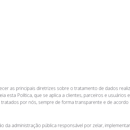
A EMPRESA
USINAS
SOLUÇÕES
ESG
recer as principais diretrizes sobre o tratamento de dados real
a esta Política, que se aplica a clientes, parceiros e usuários
 tratados por nós, sempre de forma transparente e de acordo 
ão da administração pública responsável por zelar, implementar