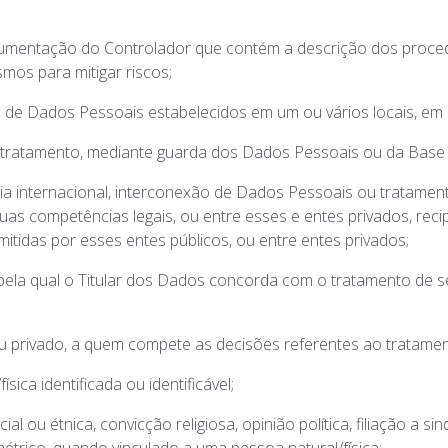
umentação do Controlador que contém a descrição dos proce
os para mitigar riscos;
 de Dados Pessoais estabelecidos em um ou vários locais, em s
tratamento, mediante guarda dos Dados Pessoais ou da Base
cia internacional, interconexão de Dados Pessoais ou tratame
as competências legais, ou entre esses e entes privados, rec
itidas por esses entes públicos, ou entre entes privados;
a pela qual o Titular dos Dados concorda com o tratamento de
o ou privado, a quem compete as decisões referentes ao tratam
ica identificada ou identificável;
l ou étnica, convicção religiosa, opinião política, filiação a s