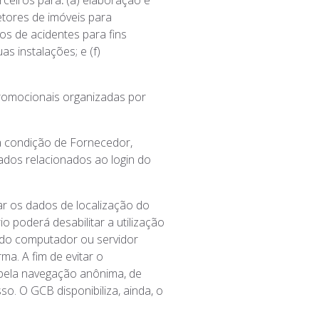
rceiros para
:
(a) elaboração e
etores de imóveis para
os de acidentes para fins
s instalações; e (f)
romocionais organizadas por
a condição de Fornecedor,
dados relacionados ao login do
r os dados de localização do
o poderá desabilitar a utilização
) do computador ou servidor
ma. A fim de evitar o
 pela navegação anônima, de
o. O GCB disponibiliza, ainda, o