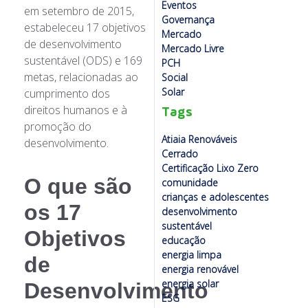
Eventos
em setembro de 2015,
Governança
estabeleceu 17 objetivos
Mercado
de desenvolvimento
Mercado Livre
sustentável (ODS)
e 169
PCH
metas, relacionadas ao
Social
Solar
cumprimento dos
direitos humanos e à
Tags
promoção do
Atiaia Renováveis
desenvolvimento.
Cerrado
Certificação Lixo Zero
O que são
comunidade
crianças e adolescentes
os 17
desenvolvimento
sustentável
Objetivos
educação
energia limpa
de
energia renovável
energia solar
Desenvolvimento
ESG