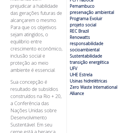
prejudicar a habilidade
Pernambuco
preservação ambiental
das gerações futuras de
Programa Evoluir
alcançarem o mesmo.
projeto social
Para que os objetivos
REC Brazil
sejam atingidos, o
Renowatts
equilíbrio entre
responsabilidade
crescimento econômico,
socioambiental
inclusão social e
Sustentabilidade
transição energética
proteção ao meio
UFV
ambiente é essencial.
UHE Estrela
Usinas hidrelétricas
Sua concepção é
Zero Waste International
resultado
de subsídios
Alliance
construídos na Rio + 20
,
a Conferência das
Nações Unidas sobre
Desenvolvimento
Sustentável. Em seu
cerne está a herança