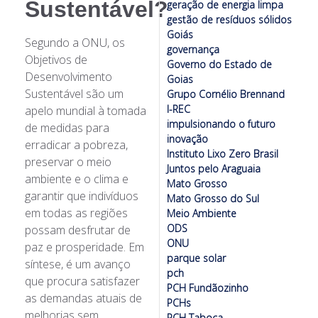
Sustentável?
geração de energia limpa
gestão de resíduos sólidos
Goiás
Segundo a ONU, os
governança
Objetivos de
Governo do Estado de
Desenvolvimento
Goias
Sustentável são um
Grupo Cornélio Brennand
I-REC
apelo mundial à tomada
impulsionando o futuro
de medidas para
inovação
erradicar a pobreza,
Instituto Lixo Zero Brasil
preservar o meio
Juntos pelo Araguaia
ambiente e o clima e
Mato Grosso
garantir que indivíduos
Mato Grosso do Sul
em todas as regiões
Meio Ambiente
ODS
possam desfrutar de
ONU
paz e prosperidade. Em
parque solar
síntese, é um avanço
pch
que procura satisfazer
PCH Fundãozinho
as demandas atuais de
PCHs
melhorias sem
PCH Taboca