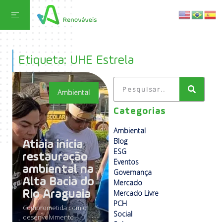
Etiqueta: UHE Estrela
Ambiental
Categorias
Ambiental
Blog
Atiaia inicia
ESG
restauração
Eventos
ambiental na
Governança
Alta Bacia do
Mercado
Rio Araguaia
Mercado Livre
PCH
Comprometida com o
Social
desenvolvimento