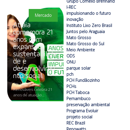
Grupo Cornélio Brennand
I-REC
impulsionando o futuro
Mercado
inovação
Atiaia
Instituto Lixo Zero Brasil
Juntos pelo Araguaia
comemora 21
Mato Grosso
anos com
Mato Grosso do Sul
expansão,
Meio Ambiente
sustentabilida
ODS
de e
ONU
desenvolvime
parque solar
pch
nto social
PCH Fundãozinho
Em 2025, a Atiaia
PCHs
Renováveis celebra 21
PCH Taboca
anos de atuação...
Pernambuco
preservação ambiental
Programa Evoluir
projeto social
REC Brazil
Renowatts