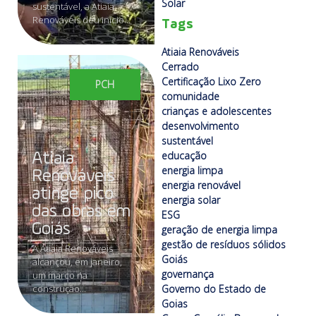
Solar
sustentável, a Atiaia
Renováveis deu início...
Tags
Atiaia Renováveis
Cerrado
Certificação Lixo Zero
PCH
comunidade
crianças e adolescentes
desenvolvimento
sustentável
educação
Atiaia
energia limpa
Renováveis
energia renovável
atinge pico
energia solar
das obras em
ESG
Goiás
geração de energia limpa
gestão de resíduos sólidos
A Atiaia Renováveis
Goiás
alcançou, em janeiro,
governança
um marco na
construção...
Governo do Estado de
Goias