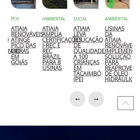
PCH
AMBIENTAL
SOCIAL
AMBIENTAL
M
ATIAIA
ATIAIA
ATIAIA
USINAS
A
A
RENOVÁVEIS
AMPLIA
LEVA
DA
C
ÇÃO
ATINGE
CERTIFICAÇÕES
EDUCAÇÃO
ATIAIA
2
PICO DAS
I-REC E
DE
RENOVÁVEIS
OZINHO
OBRAS
REC
QUALIDADE
IMPLEMENT
E
EM
BRAZIL
A 100
SOLUÇÃO
S
GOIÁS
PARA 8
CRIANÇAS
PARA
E
O
USINAS
EM
REAPROVEIT
D
TACAIMBÓ
DE ÓLEO
S
(PE)
HIDRÁULICO