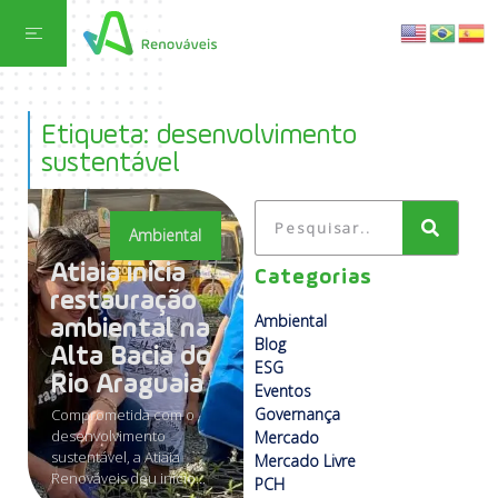
Etiqueta: desenvolvimento
sustentável
Ambiental
Atiaia inicia
Categorias
restauração
Ambiental
ambiental na
Blog
Alta Bacia do
ESG
Rio Araguaia
Eventos
Governança
Comprometida com o
desenvolvimento
Mercado
sustentável, a Atiaia
Mercado Livre
Renováveis deu início...
PCH