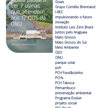
Atiaia passa a
Goias
ter 7 usinas
Grupo Cornélio Brennand
que atendem
I-REC
impulsionando o futuro
aos 17 ODS da
inovação
ONU
Instituto Lixo Zero Brasil
Em compromisso com a
Juntos pelo Araguaia
adoção das melhores
Mato Grosso
práticas de
Mato Grosso do Sul
desenvolvimento...
Meio Ambiente
ODS
ONU
parque solar
pch
PCH Fundãozinho
PCHs
PCH Taboca
Pernambuco
preservação ambiental
Programa Evoluir
projeto social