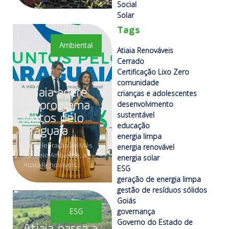
Social
Solar
Tags
Ambiental
Atiaia Renováveis
Cerrado
Certificação Lixo Zero
comunidade
Atiaia adere
crianças e adolescentes
desenvolvimento
ao programa
sustentável
Juntos pelo
educação
Araguaia
energia limpa
Em celebração ao Mês
energia renovável
do Meio Ambiente, a
energia solar
Atiaia Renováveis...
ESG
geração de energia limpa
gestão de resíduos sólidos
Goiás
ESG
governança
Governo do Estado de