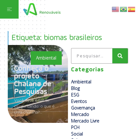
Etiqueta: biomas brasileiros
Ambiental
Conheça o
Categorias
projeto
Ambiental
Chalana de
Blog
Pesquisas
ESG
Você deve estar se
Eventos
perguntando: o que é
Governança
uma chalana?...
Mercado
Mercado Livre
PCH
Social