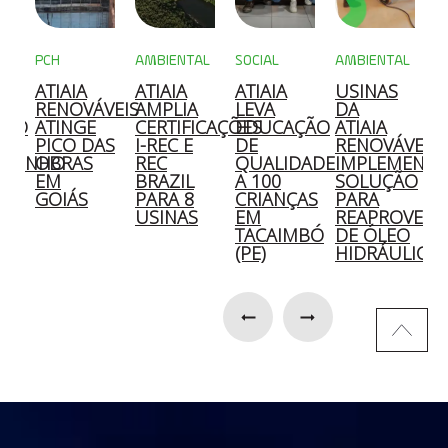
PCH
AMBIENTAL
SOCIAL
AMBIENTAL
M
ATIAIA
ATIAIA
ATIAIA
USINAS
A
A
RENOVÁVEIS
AMPLIA
LEVA
DA
C
ÇÃO
ATINGE
CERTIFICAÇÕES
EDUCAÇÃO
ATIAIA
2
PICO DAS
I-REC E
DE
RENOVÁVEIS
OZINHO
OBRAS
REC
QUALIDADE
IMPLEMENT
E
EM
BRAZIL
A 100
SOLUÇÃO
S
GOIÁS
PARA 8
CRIANÇAS
PARA
E
O
USINAS
EM
REAPROVEIT
D
TACAIMBÓ
DE ÓLEO
S
(PE)
HIDRÁULICO