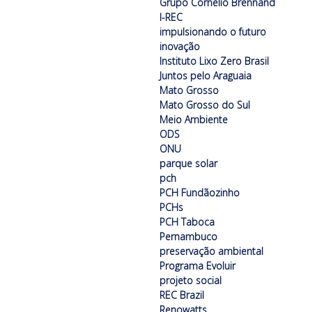
Grupo Cornélio Brennand
I-REC
impulsionando o futuro
inovação
Instituto Lixo Zero Brasil
Juntos pelo Araguaia
Mato Grosso
Mato Grosso do Sul
Meio Ambiente
ODS
ONU
parque solar
pch
PCH Fundãozinho
PCHs
PCH Taboca
Pernambuco
preservação ambiental
Programa Evoluir
projeto social
REC Brazil
Renowatts