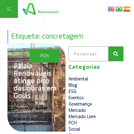
Etiqueta: concretagem
PCH
Atiaia
Categorias
Renováveis
Ambiental
atinge pico
Blog
das obras em
ESG
Goiás
Eventos
Governança
A Atiaia Renováveis
alcançou, em janeiro,
Mercado
um marco na
Mercado Livre
construção...
PCH
Social