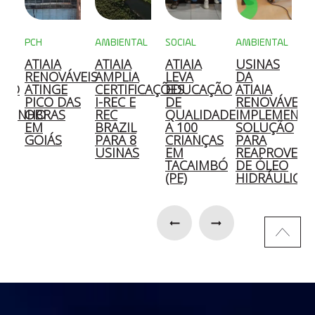
PCH
AMBIENTAL
SOCIAL
AMBIENTAL
M
ATIAIA
ATIAIA
ATIAIA
USINAS
A
A
RENOVÁVEIS
AMPLIA
LEVA
DA
C
ÇÃO
ATINGE
CERTIFICAÇÕES
EDUCAÇÃO
ATIAIA
2
PICO DAS
I-REC E
DE
RENOVÁVEIS
OZINHO
OBRAS
REC
QUALIDADE
IMPLEMENT
E
EM
BRAZIL
A 100
SOLUÇÃO
S
GOIÁS
PARA 8
CRIANÇAS
PARA
E
O
USINAS
EM
REAPROVEIT
D
TACAIMBÓ
DE ÓLEO
S
(PE)
HIDRÁULICO