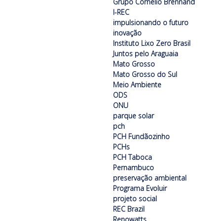
Grupo Cornélio Brennand
I-REC
impulsionando o futuro
inovação
Instituto Lixo Zero Brasil
Juntos pelo Araguaia
Mato Grosso
Mato Grosso do Sul
Meio Ambiente
ODS
ONU
parque solar
pch
PCH Fundãozinho
PCHs
PCH Taboca
Pernambuco
preservação ambiental
Programa Evoluir
projeto social
REC Brazil
Renowatts