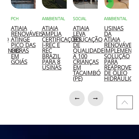
PCH
AMBIENTAL
SOCIAL
AMBIENTAL
M
ATIAIA
ATIAIA
ATIAIA
USINAS
A
A
RENOVÁVEIS
AMPLIA
LEVA
DA
C
ÇÃO
ATINGE
CERTIFICAÇÕES
EDUCAÇÃO
ATIAIA
2
PICO DAS
I-REC E
DE
RENOVÁVEIS
OZINHO
OBRAS
REC
QUALIDADE
IMPLEMENT
E
EM
BRAZIL
A 100
SOLUÇÃO
S
GOIÁS
PARA 8
CRIANÇAS
PARA
E
O
USINAS
EM
REAPROVEIT
D
TACAIMBÓ
DE ÓLEO
S
(PE)
HIDRÁULICO