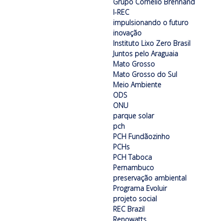
Grupo Cornélio Brennand
I-REC
impulsionando o futuro
inovação
Instituto Lixo Zero Brasil
Juntos pelo Araguaia
Mato Grosso
Mato Grosso do Sul
Meio Ambiente
ODS
ONU
parque solar
pch
PCH Fundãozinho
PCHs
PCH Taboca
Pernambuco
preservação ambiental
Programa Evoluir
projeto social
REC Brazil
Renowatts