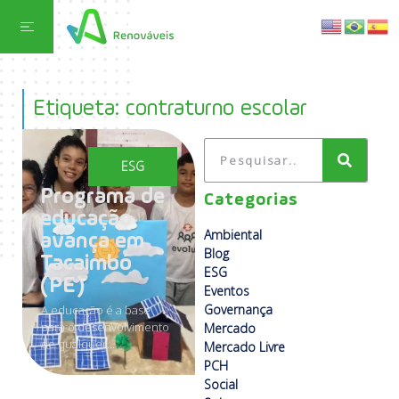
Etiqueta: contraturno escolar
ESG
Programa de
Categorias
educação
Ambiental
avança em
Blog
Tacaimbó
ESG
(PE)
Eventos
Governança
A educação é a base
para o desenvolvimento
Mercado
de qualquer...
Mercado Livre
PCH
Social