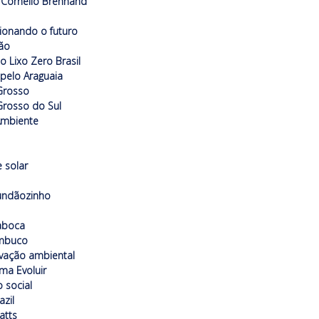
Cornélio Brennand
ionando o futuro
ão
to Lixo Zero Brasil
 pelo Araguaia
Grosso
rosso do Sul
Ambiente
 solar
undãozinho
aboca
mbuco
vação ambiental
ma Evoluir
o social
azil
atts