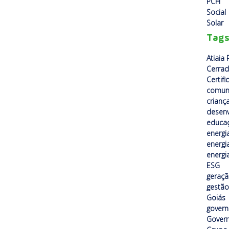
PCH
Social
Solar
Tag
Atiaia
Cerra
Certif
comun
crianç
desenv
educa
energi
energi
energi
ESG
geraçã
gestão
Goiás
gover
Govern