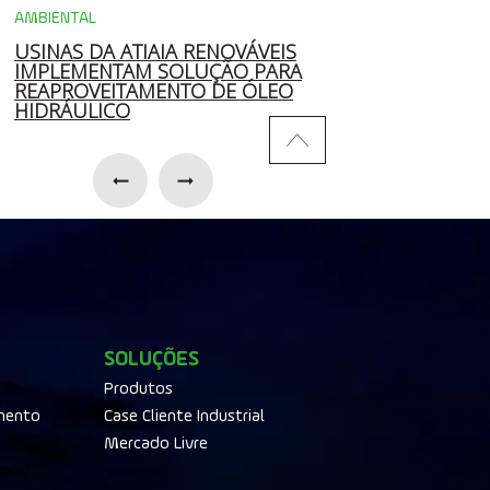
AMBIENTAL
MERCADO
USINAS DA ATIAIA RENOVÁVEIS
ATIAIA COMEMOR
IMPLEMENTAM SOLUÇÃO PARA
COM EXPANSÃO,
REAPROVEITAMENTO DE ÓLEO
SUSTENTABILIDAD
HIDRÁULICO
DESENVOLVIMENT
SOLUÇÕES
Produtos
mento
Case Cliente Industrial
Mercado Livre