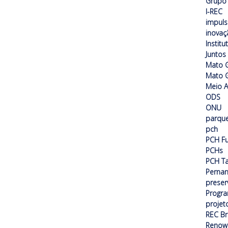
Grupo 
I-REC
impuls
inovaç
Institu
Juntos
Mato 
Mato G
Meio 
ODS
ONU
parque
pch
PCH F
PCHs
PCH T
Perna
preser
Progra
projet
REC Br
Renow