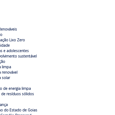
s
 Renováveis
do
icação Lixo Zero
idade
as e adolescentes
olvimento sustentável
ção
a limpa
a renovável
a solar
o de energia limpa
 de resíduos sólidos
nança
o do Estado de Goias