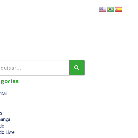
BLOG
FALE CONOSCO
gorias
tal
s
nança
do
o Livre