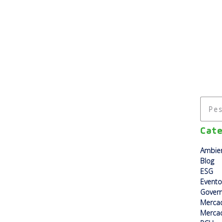
A EMPRESA
USINAS
SOLUÇÕES
ESG
Cate
Ambien
Blog
ESG
Evento
Gover
Merca
Mercad