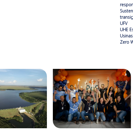
respon
Susten
transi
UFV
UHE Es
Usinas 
Zero W