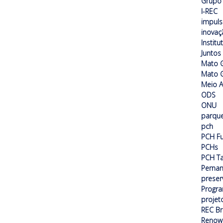
Grupo 
I-REC
impuls
inovaç
Institu
Juntos
Mato 
Mato G
Meio 
ODS
ONU
parque
pch
PCH F
PCHs
PCH T
Perna
preser
Progra
projet
REC Br
Renow