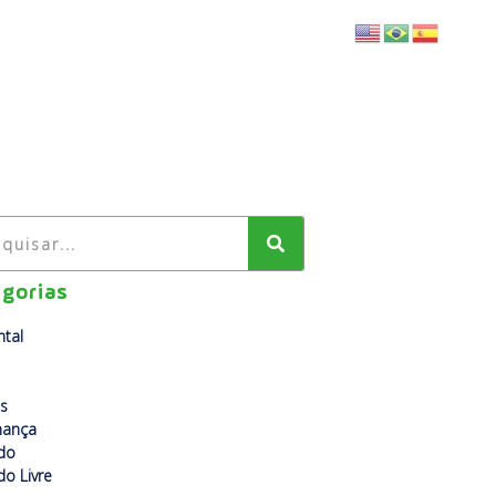
BLOG
FALE CONOSCO
gorias
tal
s
nança
do
o Livre