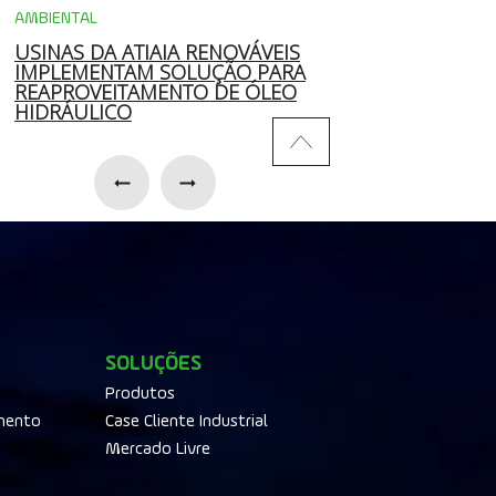
AMBIENTAL
MERCADO
USINAS DA ATIAIA RENOVÁVEIS
ATIAIA COMEMOR
IMPLEMENTAM SOLUÇÃO PARA
COM EXPANSÃO,
REAPROVEITAMENTO DE ÓLEO
SUSTENTABILIDAD
HIDRÁULICO
DESENVOLVIMENT
SOLUÇÕES
Produtos
mento
Case Cliente Industrial
Mercado Livre