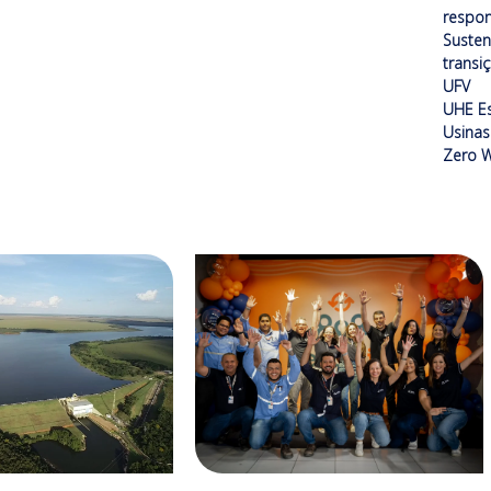
respon
Susten
transi
UFV
UHE Es
Usinas 
Zero W