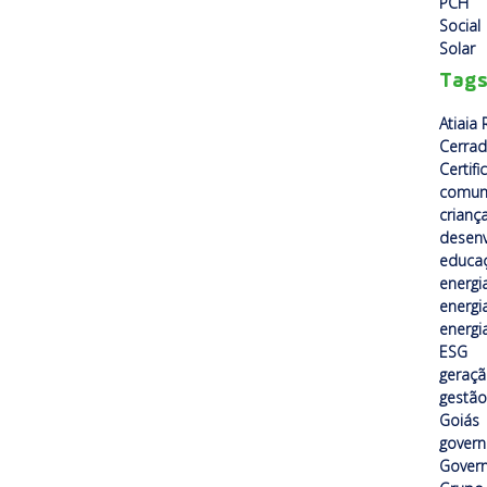
PCH
Social
Solar
Tag
Atiaia
Cerra
Certif
comun
crianç
desenv
educa
energi
energi
energi
ESG
geraçã
gestão
Goiás
gover
Govern