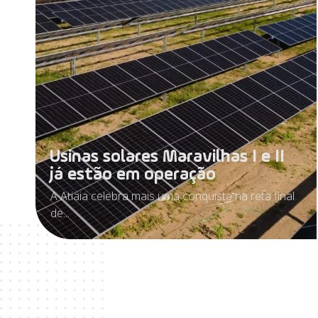
Usinas solares Maravilhas I e II
já estão em operação
A Atiaia celebra mais uma conquista na reta final
de...