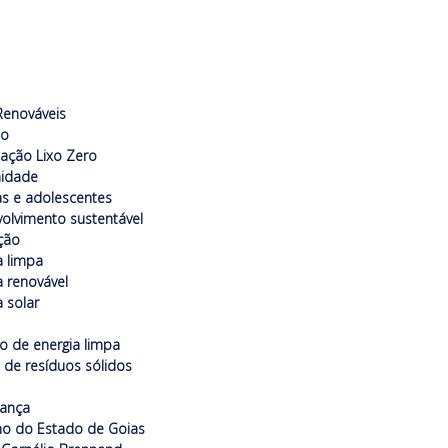
s
 Renováveis
do
icação Lixo Zero
idade
as e adolescentes
olvimento sustentável
ção
a limpa
a renovável
a solar
o de energia limpa
 de resíduos sólidos
nança
o do Estado de Goias