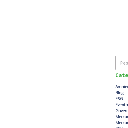
A EMPRESA
USINAS
SOLUÇÕES
ESG
Cate
Ambien
Blog
ESG
Evento
Gover
Merca
Mercad