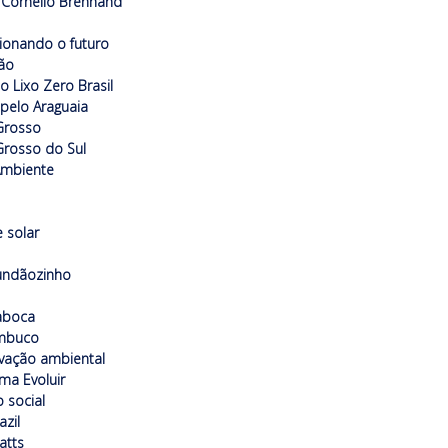
Cornélio Brennand
ionando o futuro
ão
to Lixo Zero Brasil
 pelo Araguaia
Grosso
rosso do Sul
Ambiente
 solar
undãozinho
aboca
mbuco
vação ambiental
ma Evoluir
o social
azil
atts