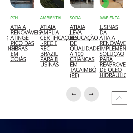
PCH
AMBIENTAL
SOCIAL
AMBIENTAL
M
ATIAIA
ATIAIA
ATIAIA
USINAS
A
A
RENOVÁVEIS
AMPLIA
LEVA
DA
C
ÇÃO
ATINGE
CERTIFICAÇÕES
EDUCAÇÃO
ATIAIA
2
PICO DAS
I-REC E
DE
RENOVÁVEIS
OZINHO
OBRAS
REC
QUALIDADE
IMPLEMENT
E
EM
BRAZIL
A 100
SOLUÇÃO
S
GOIÁS
PARA 8
CRIANÇAS
PARA
E
O
USINAS
EM
REAPROVEIT
D
TACAIMBÓ
DE ÓLEO
S
(PE)
HIDRÁULICO