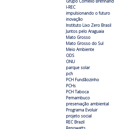
Grupo Cornélio Brennand
I-REC
impulsionando o futuro
inovação
Instituto Lixo Zero Brasil
Juntos pelo Araguaia
Mato Grosso
Mato Grosso do Sul
Meio Ambiente
ODS
ONU
parque solar
pch
PCH Fundãozinho
PCHs
PCH Taboca
Pernambuco
preservação ambiental
Programa Evoluir
projeto social
REC Brazil
Renowatts