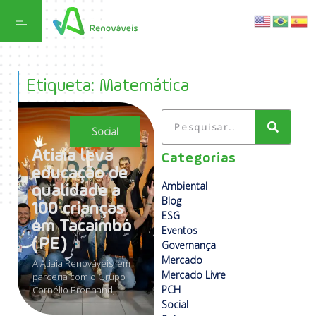
Etiqueta: Matemática
Social
Atiaia leva
Categorias
educação de
Ambiental
qualidade a
Blog
100 crianças
ESG
em Tacaimbó
Eventos
(PE)
Governança
Mercado
A Atiaia Renováveis, em
Mercado Livre
parceria com o Grupo
PCH
Cornélio Brennand,...
Social