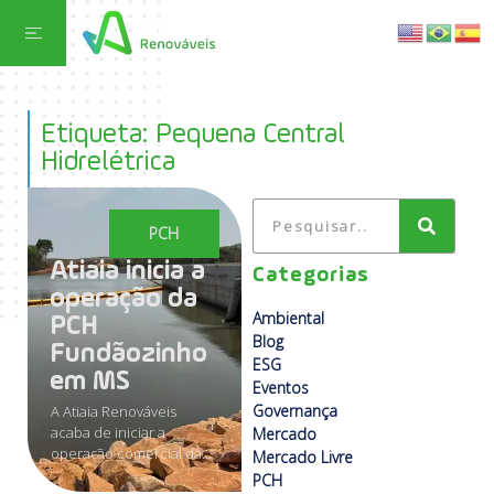
Etiqueta: Pequena Central
Hidrelétrica
PCH
Atiaia inicia a
Categorias
operação da
Ambiental
PCH
Blog
Fundãozinho
ESG
em MS
Eventos
Governança
A Atiaia Renováveis
acaba de iniciar a
Mercado
operação comercial da...
Mercado Livre
PCH