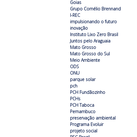
Goias
Grupo Cornélio Brennand
I-REC
impulsionando o futuro
inovação
Instituto Lixo Zero Brasil
Juntos pelo Araguaia
Mato Grosso
Mato Grosso do Sul
Meio Ambiente
ODS
ONU
parque solar
pch
PCH Fundãozinho
PCHs
PCH Taboca
Pernambuco
preservação ambiental
Programa Evoluir
projeto social