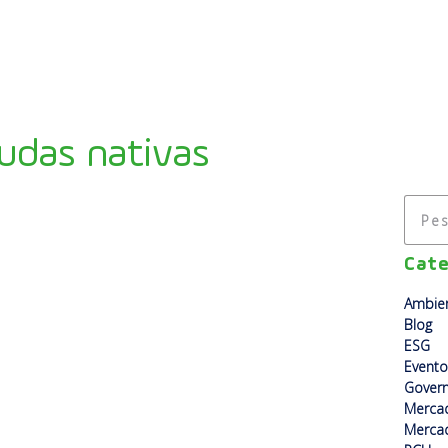
A EMPRESA
USINAS
SOLUÇÕES
ESG
udas nativas
Cate
Ambien
Blog
ESG
Evento
Gover
Merca
Mercad