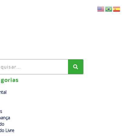
BLOG
FALE CONOSCO
gorias
tal
s
nança
do
o Livre