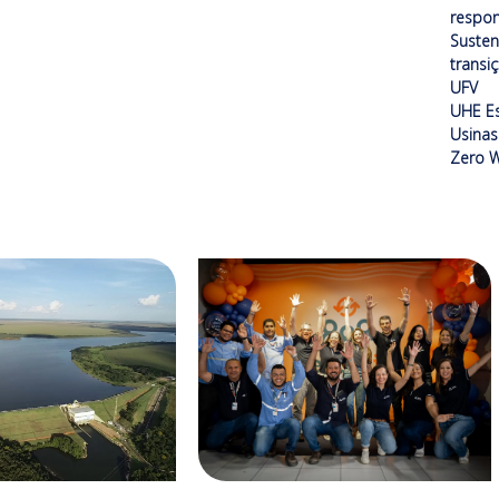
respon
Susten
transi
UFV
UHE Es
Usinas 
Zero W