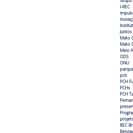
Grupo 
I-REC
impuls
inovaç
Institu
Juntos
Mato 
Mato G
Meio 
ODS
ONU
parque
pch
PCH F
PCHs
PCH T
Perna
preser
Progra
projet
REC Br
Renow