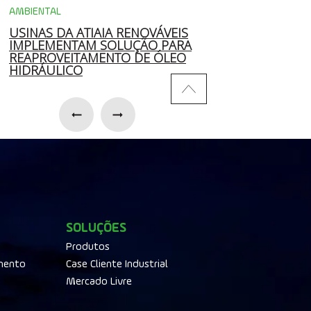
AMBIENTAL
MERCADO
USINAS DA ATIAIA RENOVÁVEIS
ATIAIA COMEMOR
IMPLEMENTAM SOLUÇÃO PARA
COM EXPANSÃO,
REAPROVEITAMENTO DE ÓLEO
SUSTENTABILIDAD
HIDRÁULICO
DESENVOLVIMENT
SOLUÇÕES
Produtos
mento
Case Cliente Industrial
Mercado Livre