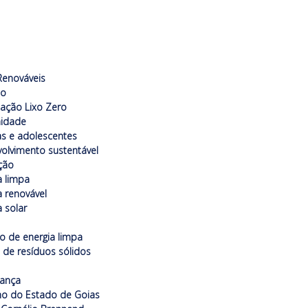
s
 Renováveis
do
icação Lixo Zero
idade
as e adolescentes
olvimento sustentável
ção
a limpa
a renovável
a solar
o de energia limpa
 de resíduos sólidos
nança
o do Estado de Goias