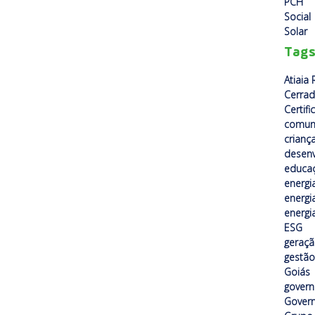
PCH
Social
Solar
Tag
Atiaia
Cerra
Certif
comun
crianç
desenv
educa
energi
energi
energi
ESG
geraçã
gestão
Goiás
gover
Govern