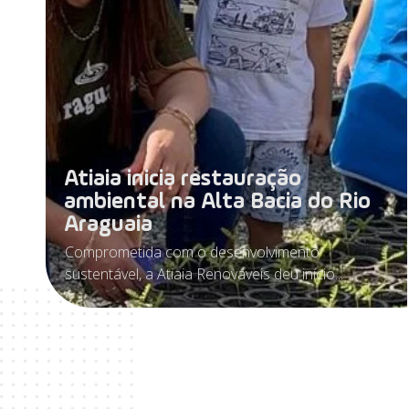
Atiaia inicia restauração
ambiental na Alta Bacia do Rio
Araguaia
Comprometida com o desenvolvimento
sustentável, a Atiaia Renováveis deu início...