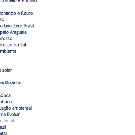
Cornélio Brennand
ionando o futuro
ão
to Lixo Zero Brasil
 pelo Araguaia
Grosso
rosso do Sul
Ambiente
 solar
undãozinho
aboca
mbuco
vação ambiental
ma Evoluir
o social
azil
atts