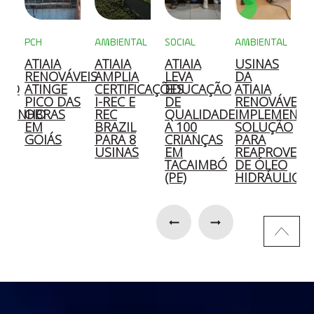
PCH
AMBIENTAL
SOCIAL
AMBIENTAL
M
ATIAIA
ATIAIA
ATIAIA
USINAS
A
A
RENOVÁVEIS
AMPLIA
LEVA
DA
C
ÇÃO
ATINGE
CERTIFICAÇÕES
EDUCAÇÃO
ATIAIA
2
PICO DAS
I-REC E
DE
RENOVÁVEIS
OZINHO
OBRAS
REC
QUALIDADE
IMPLEMENT
E
EM
BRAZIL
A 100
SOLUÇÃO
S
GOIÁS
PARA 8
CRIANÇAS
PARA
E
O
USINAS
EM
REAPROVEIT
D
TACAIMBÓ
DE ÓLEO
S
(PE)
HIDRÁULICO