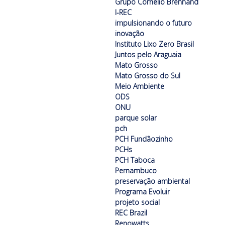
Grupo Cornélio Brennand
I-REC
impulsionando o futuro
inovação
Instituto Lixo Zero Brasil
Juntos pelo Araguaia
Mato Grosso
Mato Grosso do Sul
Meio Ambiente
ODS
ONU
parque solar
pch
PCH Fundãozinho
PCHs
PCH Taboca
Pernambuco
preservação ambiental
Programa Evoluir
projeto social
REC Brazil
Renowatts