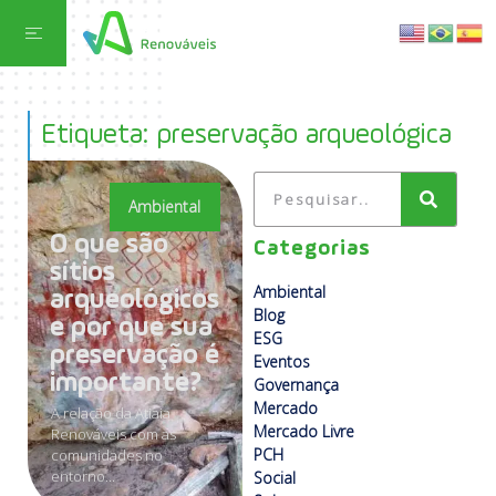
Etiqueta: preservação arqueológica
Ambiental
O que são
Categorias
sítios
Ambiental
arqueológicos
Blog
e por que sua
ESG
preservação é
Eventos
importante?
Governança
Mercado
A relação da Atiaia
Mercado Livre
Renováveis com as
PCH
comunidades no
entorno...
Social