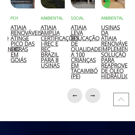
PCH
AMBIENTAL
SOCIAL
AMBIENTAL
M
ATIAIA
ATIAIA
ATIAIA
USINAS
A
A
RENOVÁVEIS
AMPLIA
LEVA
DA
C
ÇÃO
ATINGE
CERTIFICAÇÕES
EDUCAÇÃO
ATIAIA
2
PICO DAS
I-REC E
DE
RENOVÁVEIS
OZINHO
OBRAS
REC
QUALIDADE
IMPLEMENT
E
EM
BRAZIL
A 100
SOLUÇÃO
S
GOIÁS
PARA 8
CRIANÇAS
PARA
E
O
USINAS
EM
REAPROVEIT
D
TACAIMBÓ
DE ÓLEO
S
(PE)
HIDRÁULICO