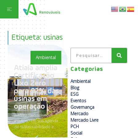
Etiqueta: usinas
Ambiental
Atiaia amplia
Categorias
Certificação
Ambiental
Lixo Zero
Blog
para 92% das
ESG
usinas em
Eventos
operação
Governança
Mercado
A Atiaia Renováveis
Mercado Livre
avançou em sua agenda
PCH
de sustentabilidade e...
Social