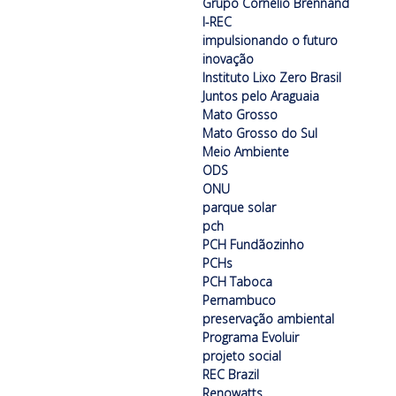
Grupo Cornélio Brennand
I-REC
impulsionando o futuro
inovação
Instituto Lixo Zero Brasil
Juntos pelo Araguaia
Mato Grosso
Mato Grosso do Sul
Meio Ambiente
ODS
ONU
parque solar
pch
PCH Fundãozinho
PCHs
PCH Taboca
Pernambuco
preservação ambiental
Programa Evoluir
projeto social
REC Brazil
Renowatts